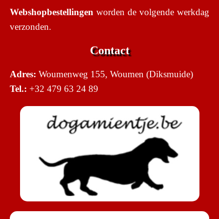
Webshopbestellingen
worden de volgende werkdag
verzonden.
Contact
Adres:
Woumenweg 155, Woumen (Diksmuide)
Tel.:
+32 479 63 24 89