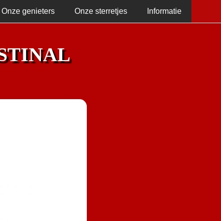
Onze genieters
Onze sterretjes
Informatie
STINAL