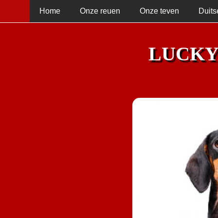
Home
Onze reuen
Onze teven
Duits
LUCKY