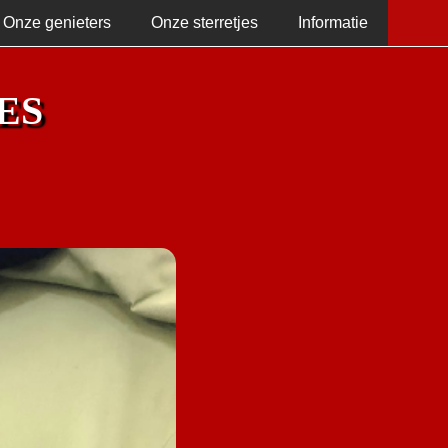
Onze genieters
Onze sterretjes
Informatie
ES