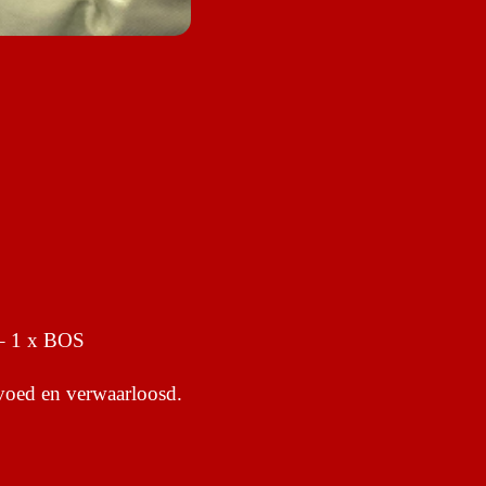
– 1 x BOS
voed en verwaarloosd.