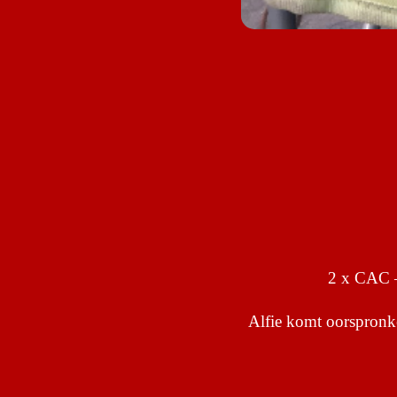
2 x CAC 
Alfie komt oorspronke