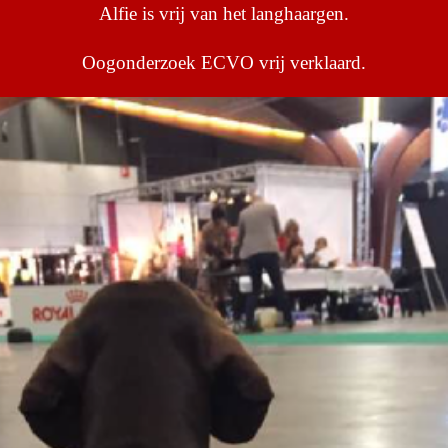
Alfie is vrij van het langhaargen.
Oogonderzoek ECVO vrij verklaard.