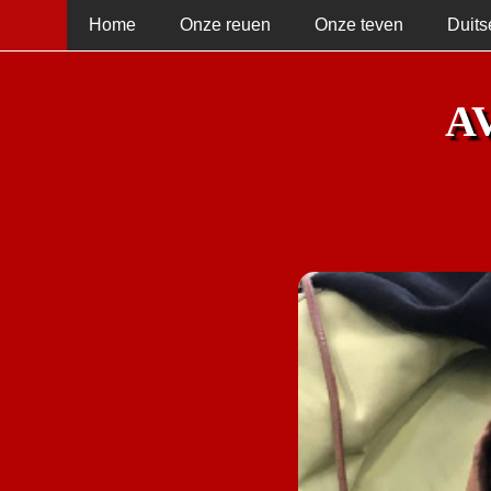
Home
Onze reuen
Onze teven
Duits
A